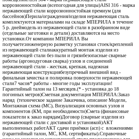
коррозионностойкая (всепогодная для улицы)AISI 316 - марка
нержавеющей стали коррозионностойкая премиум (для
бассейнов)Перила/ограждения/изделия нержавеющая сталь
комплектуются материалами на складе МПЕРИЛА в течение
5 р. днеймодель из нержавеющей стали в разобранном виде
(отдельные заготовки и детали) доставляются на место
установки.От компании МПЕРИЛА Вы
получаете:инженерную разметку установки стоек/креплений
из нержавеющей сталиаккуратный монтаж изделия из
нержавеющей стали без пыли и грязибезопасные сварные
работы (аргонодуговая сварка) узлов и соединений
нержавеющей стали - жесткая, крепкая, надежная
нержавеющая конструкциябезупречный внешний вид -
финальная зачистка и полировка поверхности нержавеющей
стали7 часов* работы - многие годы эксплуатации!
Гарантийный талон на 13 месяцев.(* - установка до 18
погонных метров)Сметная документация МПЕРИЛА:Заказ
наряд (техническое задание Заказчика, описание Модели,
Монтажная схема (МС), Визуализация основных узлов и
компонентов (КМ, при необходимости)Смета (финансовые
показатели к заказ нарядам)Договор (сварные изделия из
нержавеющей стали с доставкой и установкой)АКТ
выполненных работАКТ сдачи приёмки (асп) с вложениями
(гарантийный талон, МС, КМ, сертификаты).Справочные