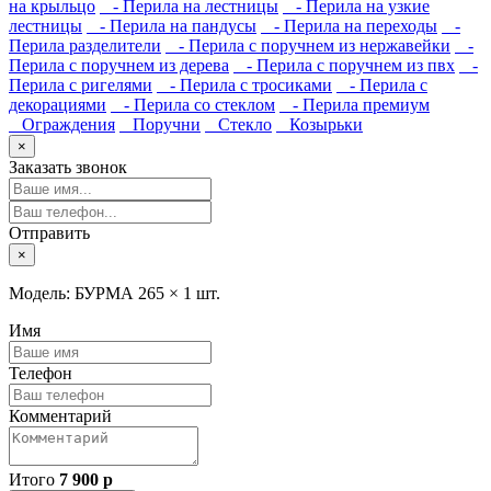
на крыльцо
- Перила на лестницы
- Перила на узкие
лестницы
- Перила на пандусы
- Перила на переходы
-
Перила разделители
- Перила с поручнем из нержавейки
-
Перила с поручнем из дерева
- Перила с поручнем из пвх
-
Перила с ригелями
- Перила с тросиками
- Перила с
декорациями
- Перила со стеклом
- Перила премиум
Ограждения
Поручни
Стекло
Козырьки
×
Заказать звонок
Отправить
×
Модель: БУРМА 265 ×
1 шт.
Имя
Телефон
Комментарий
Итого
7 900 р