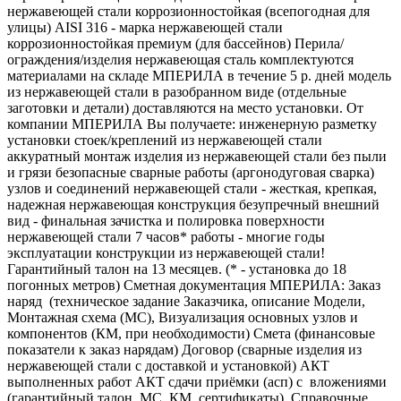
нержавеющей стали коррозионностойкая (всепогодная для
улицы) AISI 316 - марка нержавеющей стали
коррозионностойкая премиум (для бассейнов) Перила/
ограждения/изделия нержавеющая сталь комплектуются
материалами на складе МПЕРИЛА в течение 5 р. дней модель
из нержавеющей стали в разобранном виде (отдельные
заготовки и детали) доставляются на место установки. От
компании МПЕРИЛА Вы получаете: инженерную разметку
установки стоек/креплений из нержавеющей стали
аккуратный монтаж изделия из нержавеющей стали без пыли
и грязи безопасные сварные работы (аргонодуговая сварка)
узлов и соединений нержавеющей стали - жесткая, крепкая,
надежная нержавеющая конструкция безупречный внешний
вид - финальная зачистка и полировка поверхности
нержавеющей стали 7 часов* работы - многие годы
эксплуатации конструкции из нержавеющей стали!
Гарантийный талон на 13 месяцев. (* - установка до 18
погонных метров) Сметная документация МПЕРИЛА: Заказ
наряд (техническое задание Заказчика, описание Модели,
Монтажная схема (МС), Визуализация основных узлов и
компонентов (КМ, при необходимости) Смета (финансовые
показатели к заказ нарядам) Договор (сварные изделия из
нержавеющей стали с доставкой и установкой) АКТ
выполненных работ АКТ сдачи приёмки (асп) с вложениями
(гарантийный талон, МС, КМ, сертификаты). Справочные