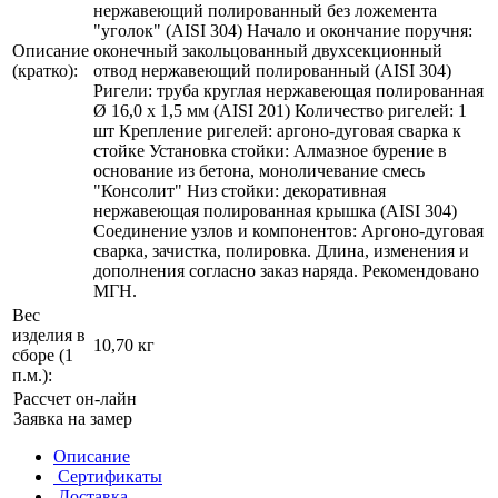
нержавеющий полированный без ложемента
"уголок" (AISI 304) Начало и окончание поручня:
Описание
оконечный закольцованный двухсекционный
(кратко):
отвод нержавеющий полированный (AISI 304)
Ригели: труба круглая нержавеющая полированная
Ø 16,0 х 1,5 мм (AISI 201) Количество ригелей: 1
шт Крепление ригелей: аргоно-дуговая сварка к
стойке Установка стойки: Алмазное бурение в
основание из бетона, моноличевание смесь
"Консолит" Низ стойки: декоративная
нержавеющая полированная крышка (AISI 304)
Соединение узлов и компонентов: Аргоно-дуговая
сварка, зачистка, полировка. Длина, изменения и
дополнения согласно заказ наряда. Рекомендовано
МГН.
Вес
изделия в
10,70 кг
сборе (1
п.м.):
Рассчет он-лайн
Заявка на замер
Описание
Сертификаты
Доставка