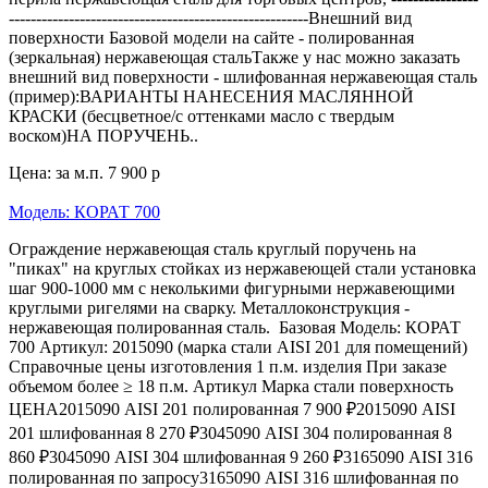
-------------------------------------------------------Внешний вид
поверхности Базовой модели на сайте - полированная
(зеркальная) нержавеющая стальТакже у нас можно заказать
внешний вид поверхности - шлифованная нержавеющая сталь
(пример):ВАРИАНТЫ НАНЕСЕНИЯ МАСЛЯННОЙ
КРАСКИ (бесцветное/с оттенками масло с твердым
воском)НА ПОРУЧЕНЬ..
Цена: за м.п.
7 900 р
Модель: КОРАТ 700
Ограждение нержавеющая сталь круглый поручень на
"пиках" на круглых стойках из нержавеющей стали установка
шаг 900-1000 мм с неколькими фигурными нержавеющими
круглыми ригелями на сварку. Металлоконструкция -
нержавеющая полированная сталь. Базовая Модель: КОРАТ
700 Артикул: 2015090 (марка стали AISI 201 для помещений)
Справочные цены изготовления 1 п.м. изделия При заказе
объемом более ≥ 18 п.м. Артикул Марка стали поверхность
ЦЕНА2015090 AISI 201 полированная 7 900 ₽2015090 AISI
201 шлифованная 8 270 ₽3045090 AISI 304 полированная 8
860 ₽3045090 AISI 304 шлифованная 9 260 ₽3165090 AISI 316
полированная по запросу3165090 AISI 316 шлифованная по