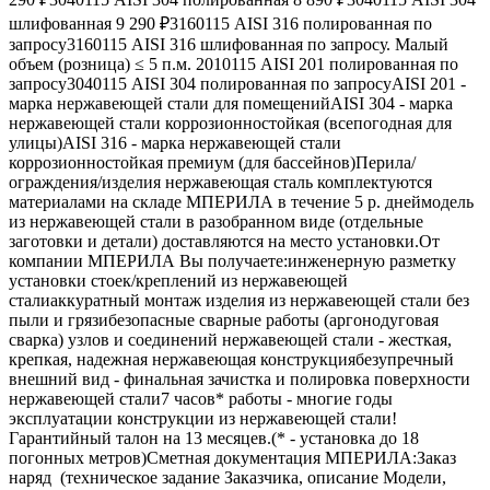
шлифованная 9 290 ₽3160115 AISI 316 полированная по
запросу3160115 AISI 316 шлифованная по запросу. Малый
объем (розница) ≤ 5 п.м. 2010115 AISI 201 полированная по
запросу3040115 AISI 304 полированная по запросуAISI 201 -
марка нержавеющей стали для помещенийAISI 304 - марка
нержавеющей стали коррозионностойкая (всепогодная для
улицы)AISI 316 - марка нержавеющей стали
коррозионностойкая премиум (для бассейнов)Перила/
ограждения/изделия нержавеющая сталь комплектуются
материалами на складе МПЕРИЛА в течение 5 р. днеймодель
из нержавеющей стали в разобранном виде (отдельные
заготовки и детали) доставляются на место установки.От
компании МПЕРИЛА Вы получаете:инженерную разметку
установки стоек/креплений из нержавеющей
сталиаккуратный монтаж изделия из нержавеющей стали без
пыли и грязибезопасные сварные работы (аргонодуговая
сварка) узлов и соединений нержавеющей стали - жесткая,
крепкая, надежная нержавеющая конструкциябезупречный
внешний вид - финальная зачистка и полировка поверхности
нержавеющей стали7 часов* работы - многие годы
эксплуатации конструкции из нержавеющей стали!
Гарантийный талон на 13 месяцев.(* - установка до 18
погонных метров)Сметная документация МПЕРИЛА:Заказ
наряд (техническое задание Заказчика, описание Модели,