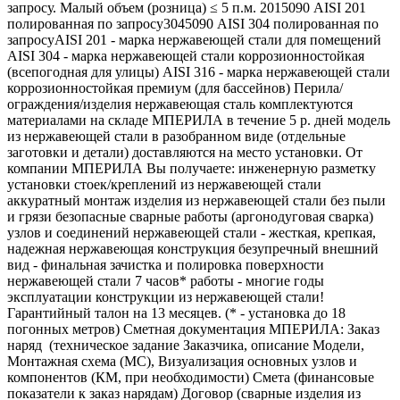
запросу. Малый объем (розница) ≤ 5 п.м. 2015090 AISI 201
полированная по запросу3045090 AISI 304 полированная по
запросуAISI 201 - марка нержавеющей стали для помещений
AISI 304 - марка нержавеющей стали коррозионностойкая
(всепогодная для улицы) AISI 316 - марка нержавеющей стали
коррозионностойкая премиум (для бассейнов) Перила/
ограждения/изделия нержавеющая сталь комплектуются
материалами на складе МПЕРИЛА в течение 5 р. дней модель
из нержавеющей стали в разобранном виде (отдельные
заготовки и детали) доставляются на место установки. От
компании МПЕРИЛА Вы получаете: инженерную разметку
установки стоек/креплений из нержавеющей стали
аккуратный монтаж изделия из нержавеющей стали без пыли
и грязи безопасные сварные работы (аргонодуговая сварка)
узлов и соединений нержавеющей стали - жесткая, крепкая,
надежная нержавеющая конструкция безупречный внешний
вид - финальная зачистка и полировка поверхности
нержавеющей стали 7 часов* работы - многие годы
эксплуатации конструкции из нержавеющей стали!
Гарантийный талон на 13 месяцев. (* - установка до 18
погонных метров) Сметная документация МПЕРИЛА: Заказ
наряд (техническое задание Заказчика, описание Модели,
Монтажная схема (МС), Визуализация основных узлов и
компонентов (КМ, при необходимости) Смета (финансовые
показатели к заказ нарядам) Договор (сварные изделия из