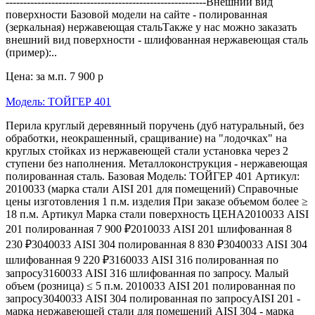
---------------------------------------------------------Внешний вид
поверхности Базовой модели на сайте - полированная
(зеркальная) нержавеющая стальТакже у нас можно заказать
внешний вид поверхности - шлифованная нержавеющая сталь
(пример):..
Цена: за м.п.
7 900 р
Модель: ТОЙГЕР 401
Перила круглый деревянный поручень (дуб натуральный, без
обработки, неокрашенный, сращивание) на "лодочках" на
круглых стойках из нержавеющей стали установка через 2
ступени без наполнения. Металлоконструкция - нержавеющая
полированная сталь. Базовая Модель: ТОЙГЕР 401 Артикул:
2010033 (марка стали AISI 201 для помещений) Справочные
цены изготовления 1 п.м. изделия При заказе объемом более ≥
18 п.м. Артикул Марка стали поверхность ЦЕНА2010033 AISI
201 полированная 7 900 ₽2010033 AISI 201 шлифованная 8
230 ₽3040033 AISI 304 полированная 8 830 ₽3040033 AISI 304
шлифованная 9 220 ₽3160033 AISI 316 полированная по
запросу3160033 AISI 316 шлифованная по запросу. Малый
объем (розница) ≤ 5 п.м. 2010033 AISI 201 полированная по
запросу3040033 AISI 304 полированная по запросуAISI 201 -
марка нержавеющей стали для помещений AISI 304 - марка