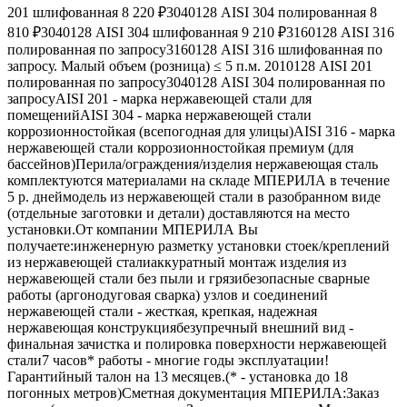
201 шлифованная 8 220 ₽3040128 AISI 304 полированная 8
810 ₽3040128 AISI 304 шлифованная 9 210 ₽3160128 AISI 316
полированная по запросу3160128 AISI 316 шлифованная по
запросу. Малый объем (розница) ≤ 5 п.м. 2010128 AISI 201
полированная по запросу3040128 AISI 304 полированная по
запросуAISI 201 - марка нержавеющей стали для
помещенийAISI 304 - марка нержавеющей стали
коррозионностойкая (всепогодная для улицы)AISI 316 - марка
нержавеющей стали коррозионностойкая премиум (для
бассейнов)Перила/ограждения/изделия нержавеющая сталь
комплектуются материалами на складе МПЕРИЛА в течение
5 р. днеймодель из нержавеющей стали в разобранном виде
(отдельные заготовки и детали) доставляются на место
установки.От компании МПЕРИЛА Вы
получаете:инженерную разметку установки стоек/креплений
из нержавеющей сталиаккуратный монтаж изделия из
нержавеющей стали без пыли и грязибезопасные сварные
работы (аргонодуговая сварка) узлов и соединений
нержавеющей стали - жесткая, крепкая, надежная
нержавеющая конструкциябезупречный внешний вид -
финальная зачистка и полировка поверхности нержавеющей
стали7 часов* работы - многие годы эксплуатации!
Гарантийный талон на 13 месяцев.(* - установка до 18
погонных метров)Сметная документация МПЕРИЛА:Заказ