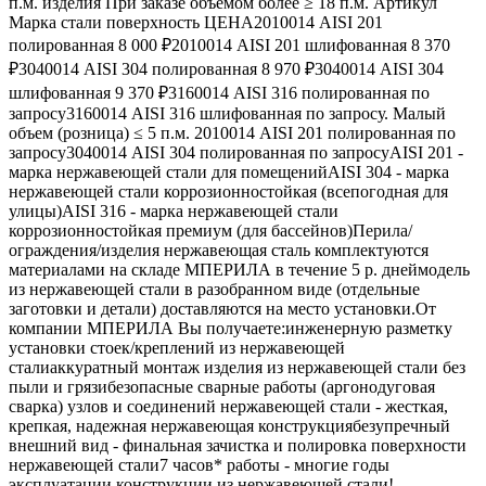
п.м. изделия При заказе объемом более ≥ 18 п.м. Артикул
Марка стали поверхность ЦЕНА2010014 AISI 201
полированная 8 000 ₽2010014 AISI 201 шлифованная 8 370
₽3040014 AISI 304 полированная 8 970 ₽3040014 AISI 304
шлифованная 9 370 ₽3160014 AISI 316 полированная по
запросу3160014 AISI 316 шлифованная по запросу. Малый
объем (розница) ≤ 5 п.м. 2010014 AISI 201 полированная по
запросу3040014 AISI 304 полированная по запросуAISI 201 -
марка нержавеющей стали для помещенийAISI 304 - марка
нержавеющей стали коррозионностойкая (всепогодная для
улицы)AISI 316 - марка нержавеющей стали
коррозионностойкая премиум (для бассейнов)Перила/
ограждения/изделия нержавеющая сталь комплектуются
материалами на складе МПЕРИЛА в течение 5 р. днеймодель
из нержавеющей стали в разобранном виде (отдельные
заготовки и детали) доставляются на место установки.От
компании МПЕРИЛА Вы получаете:инженерную разметку
установки стоек/креплений из нержавеющей
сталиаккуратный монтаж изделия из нержавеющей стали без
пыли и грязибезопасные сварные работы (аргонодуговая
сварка) узлов и соединений нержавеющей стали - жесткая,
крепкая, надежная нержавеющая конструкциябезупречный
внешний вид - финальная зачистка и полировка поверхности
нержавеющей стали7 часов* работы - многие годы
эксплуатации конструкции из нержавеющей стали!