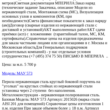
метров)Сметная документация МПЕРИЛА:Заказ наряд
(техническое задание Заказчика, описание Модели из
нержавеющей стали, Монтажная схема (МС), Визуализация
основных узлов и компонентов (КМ, при
необходимости)Смета (финансовые показатели к заказ наряду
(ам))Договор (сварные изделия из нержавеющей стали с
доставкой и установкой)АКТ выполненных работАКТ сдачи
приёмки (асп) с вложениями (гарантийный талон, МС, КМ,
сертификаты).Справочные цены на изделия предназначены
для заказа частными лицами или организациями в г. Москва и
Московская областьДля Генеральных подрядчиков
(строительных компаний) - у нас отдельные условия
сотрудничества (+7 (495) 374 75 50) ПИСЬМО В МПЕРИЛА ..
Цена: за м.п.
5 700 р
Модель: МАУ 573
Перила нержавеющая сталь круглый боковой поручень на
"уголках" на круглых стойках из нержавеющей стали
установка через 2 ступени без наполнения.
Металлоконструкция - нержавеющая полированная сталь.
Базовая Модель: МАУ 573 Артикул: 2015026 (марка стали
AISI 201 для помещений) Справочные цены изготовления 1
п.м. изделия При заказе объемом более ≥ 18 п.м. Артикул