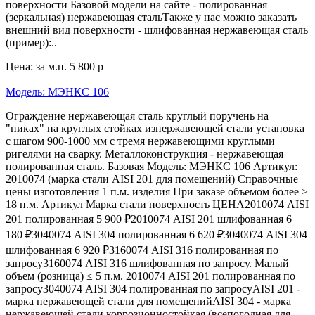
поверхности Базовой модели на сайте - полированная
(зеркальная) нержавеющая стальТакже у нас можно заказать
внешний вид поверхности - шлифованная нержавеющая сталь
(пример):..
Цена: за м.п.
5 800 р
Модель: МЭНКС 106
Ограждение нержавеющая сталь круглый поручень на
"пиках" на круглых стойках изнержавеющей стали установка
с шагом 900-1000 мм с тремя нержавеющими круглыми
ригелями на сварку. Металлоконструкция - нержавеющая
полированная сталь. Базовая Модель: МЭНКС 106 Артикул:
2010074 (марка стали AISI 201 для помещений) Справочные
цены изготовления 1 п.м. изделия При заказе объемом более ≥
18 п.м. Артикул Марка стали поверхность ЦЕНА2010074 AISI
201 полированная 5 900 ₽2010074 AISI 201 шлифованная 6
180 ₽3040074 AISI 304 полированная 6 620 ₽3040074 AISI 304
шлифованная 6 920 ₽3160074 AISI 316 полированная по
запросу3160074 AISI 316 шлифованная по запросу. Малый
объем (розница) ≤ 5 п.м. 2010074 AISI 201 полированная по
запросу3040074 AISI 304 полированная по запросуAISI 201 -
марка нержавеющей стали для помещенийAISI 304 - марка
нержавеющей стали коррозионностойкая (всепогодная для