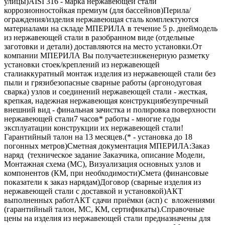
улицы)AISI 316 - марка нержавеющей стали
коррозионностойкая премиум (для бассейнов)Перила/
ограждения/изделия нержавеющая сталь комплектуются
материалами на складе МПЕРИЛА в течение 5 р. днеймодель
из нержавеющей стали в разобранном виде (отдельные
заготовки и детали) доставляются на место установки.От
компании МПЕРИЛА Вы получаете:инженерную разметку
установки стоек/креплений из нержавеющей
сталиаккуратный монтаж изделия из нержавеющей стали без
пыли и грязибезопасные сварные работы (аргонодуговая
сварка) узлов и соединений нержавеющей стали - жесткая,
крепкая, надежная нержавеющая конструкциябезупречный
внешний вид - финальная зачистка и полировка поверхности
нержавеющей стали7 часов* работы - многие годы
эксплуатации конструкции их нержавеющей стали!
Гарантийный талон на 13 месяцев.(* - установка до 18
погонных метров)Сметная документация МПЕРИЛА:Заказ
наряд (техническое задание Заказчика, описание Модели,
Монтажная схема (МС), Визуализация основных узлов и
компонентов (КМ, при необходимости)Смета (финансовые
показатели к заказ нарядам)Договор (сварные изделия из
нержавеющей стали с доставкой и установкой)АКТ
выполненных работАКТ сдачи приёмки (асп) с вложениями
(гарантийный талон, МС, КМ, сертификаты).Справочные
цены на изделия из нержавеющей стали предназначены для