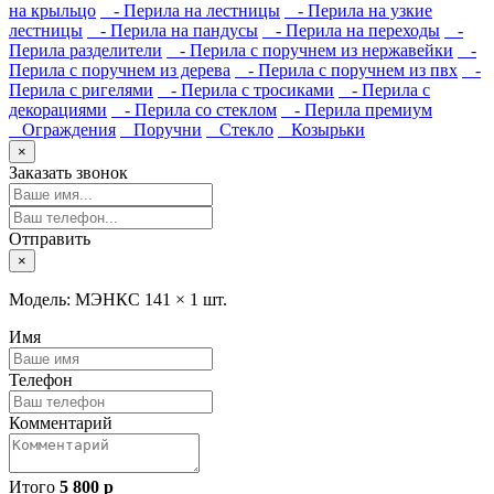
на крыльцо
- Перила на лестницы
- Перила на узкие
лестницы
- Перила на пандусы
- Перила на переходы
-
Перила разделители
- Перила с поручнем из нержавейки
-
Перила с поручнем из дерева
- Перила с поручнем из пвх
-
Перила с ригелями
- Перила с тросиками
- Перила с
декорациями
- Перила со стеклом
- Перила премиум
Ограждения
Поручни
Стекло
Козырьки
×
Заказать звонок
Отправить
×
Модель: МЭНКС 141 ×
1 шт.
Имя
Телефон
Комментарий
Итого
5 800 р