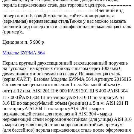
перила нержавеющая сталь для торговых центров, ----------------
--------------------------------------------------------------Внешний вид
поверхности Базовой модели на сайте - полированная
(зеркальная) нержавеющая стальТакже у нас можно заказать
внешний вид поверхности - шлифованная нержавеющая сталь
(пример):..
Цена: за м.п.
5 900 р
Модель: БУРМА 564
Перила круглый двухсекционный закольцованный поручень
на "уголках" на круглых стойках с шагом через 1000 мм С
двумя нижними ригелями на сварку. Нержавеющая сталь
(серия ЛАЙТ). Базовая Модель: БУРМА 564 Артикул: 2015015
Справочные цены изготовления 1 п.м. Большой объем (м.
опт.) ≥ 12 п.м. AISI 201 П 6 000 ₽AISI 201 Ш 6 400 ₽AISI 304
П 7 000 ₽AISI 304 Ш по запросуAISI 316 П по запросуAISI
316 Ш по запросуМалый объем (розница) ≤ 5 п.м. AISI 201 П
по запросуAISI 304 П по запросуAISI 201 - марка
нержавеющей стали для помещений AISI 304 - марка
нержавеющей стали коррозионностойкая (для улицы) AISI 316
- марка нержавеющей стали коррозионностойкая премиум
(для бассейнов) перила нержавеющая сталь после оформления