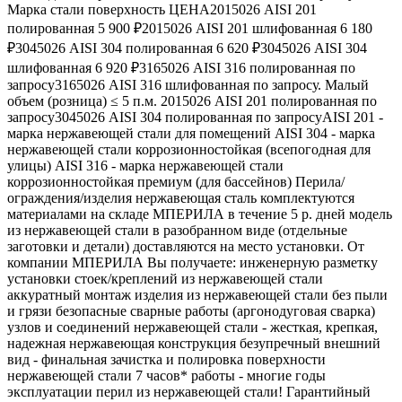
Марка стали поверхность ЦЕНА2015026 AISI 201
полированная 5 900 ₽2015026 AISI 201 шлифованная 6 180
₽3045026 AISI 304 полированная 6 620 ₽3045026 AISI 304
шлифованная 6 920 ₽3165026 AISI 316 полированная по
запросу3165026 AISI 316 шлифованная по запросу. Малый
объем (розница) ≤ 5 п.м. 2015026 AISI 201 полированная по
запросу3045026 AISI 304 полированная по запросуAISI 201 -
марка нержавеющей стали для помещений AISI 304 - марка
нержавеющей стали коррозионностойкая (всепогодная для
улицы) AISI 316 - марка нержавеющей стали
коррозионностойкая премиум (для бассейнов) Перила/
ограждения/изделия нержавеющая сталь комплектуются
материалами на складе МПЕРИЛА в течение 5 р. дней модель
из нержавеющей стали в разобранном виде (отдельные
заготовки и детали) доставляются на место установки. От
компании МПЕРИЛА Вы получаете: инженерную разметку
установки стоек/креплений из нержавеющей стали
аккуратный монтаж изделия из нержавеющей стали без пыли
и грязи безопасные сварные работы (аргонодуговая сварка)
узлов и соединений нержавеющей стали - жесткая, крепкая,
надежная нержавеющая конструкция безупречный внешний
вид - финальная зачистка и полировка поверхности
нержавеющей стали 7 часов* работы - многие годы
эксплуатации перил из нержавеющей стали! Гарантийный