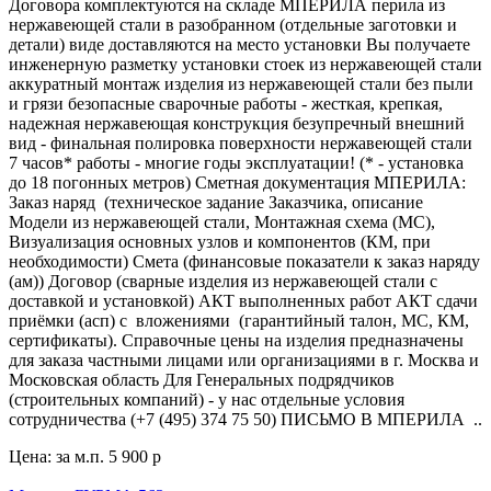
Договора комплектуются на складе МПЕРИЛА перила из
нержавеющей стали в разобранном (отдельные заготовки и
детали) виде доставляются на место установки Вы получаете
инженерную разметку установки стоек из нержавеющей стали
аккуратный монтаж изделия из нержавеющей стали без пыли
и грязи безопасные сварочные работы - жесткая, крепкая,
надежная нержавеющая конструкция безупречный внешний
вид - финальная полировка поверхности нержавеющей стали
7 часов* работы - многие годы эксплуатации! (* - установка
до 18 погонных метров) Сметная документация МПЕРИЛА:
Заказ наряд (техническое задание Заказчика, описание
Модели из нержавеющей стали, Монтажная схема (МС),
Визуализация основных узлов и компонентов (КМ, при
необходимости) Смета (финансовые показатели к заказ наряду
(ам)) Договор (сварные изделия из нержавеющей стали с
доставкой и установкой) АКТ выполненных работ АКТ сдачи
приёмки (асп) с вложениями (гарантийный талон, МС, КМ,
сертификаты). Справочные цены на изделия предназначены
для заказа частными лицами или организациями в г. Москва и
Московская область Для Генеральных подрядчиков
(строительных компаний) - у нас отдельные условия
сотрудничества (+7 (495) 374 75 50) ПИСЬМО В МПЕРИЛА ..
Цена: за м.п.
5 900 р