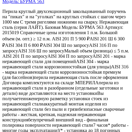
Модель: БУРМА 563
Перила круглый двухсекционный закольцованный поручень
на "пиках" и на "уголках" на круглых стойках с шагом через
1000 мм С тремя ригелями нижними на сварку. Нержавеющая
сталь (серия ЛАЙТ). Базовая Модель: БУРМА 563 Артикул:
2015019 Справочные цены изготовления 1 п.м. Большой
объем (м. опт.) ≥ 12 п.м. AISI 201 П 5 900 ₽AISI 201 Ш 6 300
₽AISI 304 П 6 800 ₽AISI 304 Ш по запросуAISI 316 П по
запросуAISI 316 Ш по запросуМалый объем (розница) ≤ 5 п.м.
AISI 201 П по запросуAISI 304 П по запросуAISI 201 - марка
нержавеющей стали для помещенийAISI 304 - марка
нержавеющей стали коррозионностойкая (для улицы)AISI 316
- марка нержавеющей стали коррозионностойкая премиум
(для бассейнов)перила нержавеющая сталь после оформления
Договора комплектуются на складе МПЕРИЛАперила из
нержавеющей стали в разобранном (отдельные заготовки и
детали) виде доставляются на место установкиВы
получаетеинженерную разметку установки стоек из
нержавеющей сталиаккуратный монтаж изделия из
нержавеющей стали без пыли и грязибезопасные сварочные
работы - жесткая, крепкая, надежная нержавеющая
конструкциябезупречный внешний вид - финальная
полировка поверхности нержавеющей стали7 часов* работы -
многие годы эксплуатации!(* - установка до 18 погонных