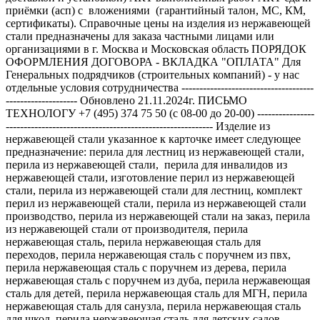
приёмки (асп) с вложениями (гарантийный талон, МС, КМ,
сертификаты). Справочные цены на изделия из нержавеющей
стали предназначены для заказа частными лицами или
организациями в г. Москва и Московская область ПОРЯДОК
ОФОРМЛЕНИЯ ДОГОВОРА - ВКЛАДКА "ОПЛАТА" Для
Генеральных подрядчиков (строительных компаний) - у нас
отдельные условия сотрудничества -------------------------------------
-------------------- Обновлено 21.11.2024г. ПИСЬМО
ТЕХНОЛОГУ +7 (495) 374 75 50 (с 08-00 до 20-00) ----------------
---------------------------------------------------------- Изделие из
нержавеющей стали указанное к карточке имеет следующее
предназначение: перила для лестниц из нержавеющей стали,
перила из нержавеющей стали, перила для инвалидов из
нержавеющей стали, изготовление перил из нержавеющей
стали, перила из нержавеющей стали для лестниц, комплект
перил из нержавеющей стали, перила из нержавеющей стали
производство, перила из нержавеющей стали на заказ, перила
из нержавеющей стали от производителя, перила
нержавеющая сталь, перила нержавеющая сталь для
переходов, перила нержавеющая сталь с поручнем из пвх,
перила нержавеющая сталь с поручнем из дерева, перила
нержавеющая сталь с поручнем из дуба, перила нержавеющая
сталь для детей, перила нержавеющая сталь для МГН, перила
нержавеющая сталь для санузла, перила нержавеющая сталь
для школ, перила нержавеющая сталь для детских садов,