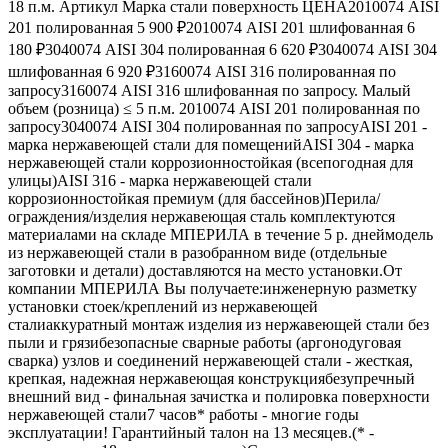
18 п.м. Артикул Марка стали поверхность ЦЕНА2010074 AISI
201 полированная 5 900 ₽2010074 AISI 201 шлифованная 6
180 ₽3040074 AISI 304 полированная 6 620 ₽3040074 AISI 304
шлифованная 6 920 ₽3160074 AISI 316 полированная по
запросу3160074 AISI 316 шлифованная по запросу. Малый
объем (розница) ≤ 5 п.м. 2010074 AISI 201 полированная по
запросу3040074 AISI 304 полированная по запросуAISI 201 -
марка нержавеющей стали для помещенийAISI 304 - марка
нержавеющей стали коррозионностойкая (всепогодная для
улицы)AISI 316 - марка нержавеющей стали
коррозионностойкая премиум (для бассейнов)Перила/
ограждения/изделия нержавеющая сталь комплектуются
материалами на складе МПЕРИЛА в течение 5 р. днеймодель
из нержавеющей стали в разобранном виде (отдельные
заготовки и детали) доставляются на место установки.От
компании МПЕРИЛА Вы получаете:инженерную разметку
установки стоек/креплений из нержавеющей
сталиаккуратный монтаж изделия из нержавеющей стали без
пыли и грязибезопасные сварные работы (аргонодуговая
сварка) узлов и соединений нержавеющей стали - жесткая,
крепкая, надежная нержавеющая конструкциябезупречный
внешний вид - финальная зачистка и полировка поверхности
нержавеющей стали7 часов* работы - многие годы
эксплуатации! Гарантийный талон на 13 месяцев.(* -