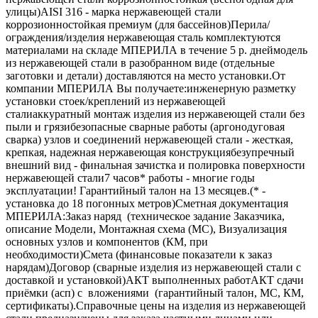
улицы)AISI 316 - марка нержавеющей стали
коррозионностойкая премиум (для бассейнов)Перила/
ограждения/изделия нержавеющая сталь комплектуются
материалами на складе МПЕРИЛА в течение 5 р. днеймодель
из нержавеющей стали в разобранном виде (отдельные
заготовки и детали) доставляются на место установки.От
компании МПЕРИЛА Вы получаете:инженерную разметку
установки стоек/креплений из нержавеющей
сталиаккуратный монтаж изделия из нержавеющей стали без
пыли и грязибезопасные сварные работы (аргонодуговая
сварка) узлов и соединений нержавеющей стали - жесткая,
крепкая, надежная нержавеющая конструкциябезупречный
внешний вид - финальная зачистка и полировка поверхности
нержавеющей стали7 часов* работы - многие годы
эксплуатации! Гарантийный талон на 13 месяцев.(* -
установка до 18 погонных метров)Сметная документация
МПЕРИЛА:Заказ наряд (техническое задание Заказчика,
описание Модели, Монтажная схема (МС), Визуализация
основных узлов и компонентов (КМ, при
необходимости)Смета (финансовые показатели к заказ
нарядам)Договор (сварные изделия из нержавеющей стали с
доставкой и установкой)АКТ выполненных работАКТ сдачи
приёмки (асп) с вложениями (гарантийный талон, МС, КМ,
сертификаты).Справочные цены на изделия из нержавеющей