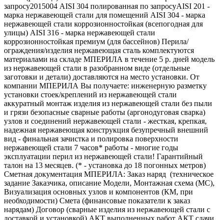
запросу2015004 AISI 304 полированная по запросуAISI 201 -
марка нержавеющей стали для помещений AISI 304 - марка
нержавеющей стали коррозионностойкая (всепогодная для
улицы) AISI 316 - марка нержавеющей стали
коррозионностойкая премиум (для бассейнов) Перила/
ограждения/изделия нержавеющая сталь комплектуются
материалами на складе МПЕРИЛА в течение 5 р. дней модель
из нержавеющей стали в разобранном виде (отдельные
заготовки и детали) доставляются на место установки. От
компании МПЕРИЛА Вы получаете: инженерную разметку
установки стоек/креплений из нержавеющей стали
аккуратный монтаж изделия из нержавеющей стали без пыли
и грязи безопасные сварные работы (аргонодуговая сварка)
узлов и соединений нержавеющей стали - жесткая, крепкая,
надежная нержавеющая конструкция безупречный внешний
вид - финальная зачистка и полировка поверхности
нержавеющей стали 7 часов* работы - многие годы
эксплуатации перил из нержавеющей стали! Гарантийный
талон на 13 месяцев. (* - установка до 18 погонных метров)
Сметная документация МПЕРИЛА: Заказ наряд (техническое
задание Заказчика, описание Модели, Монтажная схема (МС),
Визуализация основных узлов и компонентов (КМ, при
необходимости) Смета (финансовые показатели к заказ
нарядам) Договор (сварные изделия из нержавеющей стали с
доставкой и установкой) АКТ выполненных работ АКТ сдачи