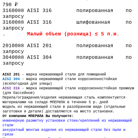
790 ₽
3160088
AISI 316
полированная
по
запросу
3160088
AISI 316
шлифованная
по
запросу
.
Малый объем (розница) ≤ 5 п.м.
2010088
AISI 201
полированная
по
запросу
3040088
AISI 304
полированная
по
запросу
AISI 201
- марка нержавеющей стали для помещений
AISI 304
- марка нержавеющей стали коррозионностойкая
(всепогодная для улицы)
AISI 316
- марка нержавеющей стали коррозионностойкая премиум
(для бассейнов)
Перила/ограждения
/
изделия нержавеющая сталь комплектуются
материалами на складе МПЕРИЛА в течение 5 р. дней
модель из нержавеющей стали в разобранном виде (отдельные
заготовки и детали) доставляются на место установки.
От компании МПЕРИЛА Вы получаете:
инженерную разметку установки стоек
/
креплений из нержавеющей
стали
аккуратный монтаж изделия из нержавеющей стали без пыли и
грязи