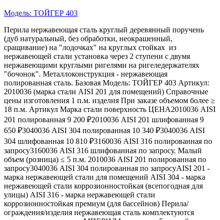
Модель: ТОЙГЕР 403
Перила нержавеющая сталь круглый деревянный поручень
(дуб натуральный, без обработки, неокрашенный,
сращивание) на "лодочках" на круглых стойках из
нержавеющей стали установка через 2 ступени с двумя
нержавеющими круглыми ригелями на ригеледержателях
"бочонок". Металлоконструкция - нержавеющая
полированная сталь. Базовая Модель: ТОЙГЕР 403 Артикул:
2010036 (марка стали AISI 201 для помещений) Справочные
цены изготовления 1 п.м. изделия При заказе объемом более ≥
18 п.м. Артикул Марка стали поверхность ЦЕНА2010036 AISI
201 полированная 9 200 ₽2010036 AISI 201 шлифованная 9
650 ₽3040036 AISI 304 полированная 10 340 ₽3040036 AISI
304 шлифованная 10 810 ₽3160036 AISI 316 полированная по
запросу3160036 AISI 316 шлифованная по запросу. Малый
объем (розница) ≤ 5 п.м. 2010036 AISI 201 полированная по
запросу3040036 AISI 304 полированная по запросуAISI 201 -
марка нержавеющей стали для помещений AISI 304 - марка
нержавеющей стали коррозионностойкая (всепогодная для
улицы) AISI 316 - марка нержавеющей стали
коррозионностойкая премиум (для бассейнов) Перила/
ограждения/изделия нержавеющая сталь комплектуются