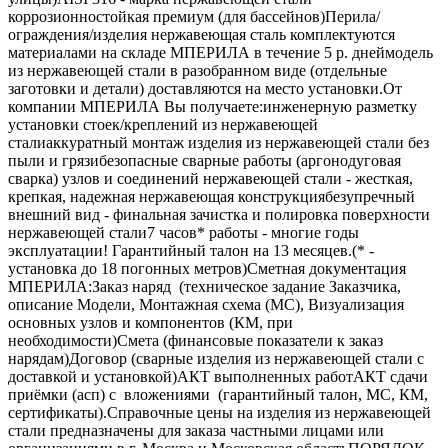
коррозионностойкая премиум (для бассейнов)Перила/
ограждения/изделия нержавеющая сталь комплектуются
материалами на складе МПЕРИЛА в течение 5 р. днеймодель
из нержавеющей стали в разобранном виде (отдельные
заготовки и детали) доставляются на место установки.От
компании МПЕРИЛА Вы получаете:инженерную разметку
установки стоек/креплений из нержавеющей
сталиаккуратный монтаж изделия из нержавеющей стали без
пыли и грязибезопасные сварные работы (аргонодуговая
сварка) узлов и соединений нержавеющей стали - жесткая,
крепкая, надежная нержавеющая конструкциябезупречный
внешний вид - финальная зачистка и полировка поверхности
нержавеющей стали7 часов* работы - многие годы
эксплуатации! Гарантийный талон на 13 месяцев.(* -
установка до 18 погонных метров)Сметная документация
МПЕРИЛА:Заказ наряд (техническое задание Заказчика,
описание Модели, Монтажная схема (МС), Визуализация
основных узлов и компонентов (КМ, при
необходимости)Смета (финансовые показатели к заказ
нарядам)Договор (сварные изделия из нержавеющей стали с
доставкой и установкой)АКТ выполненных работАКТ сдачи
приёмки (асп) с вложениями (гарантийный талон, МС, КМ,
сертификаты).Справочные цены на изделия из нержавеющей
стали предназначены для заказа частными лицами или