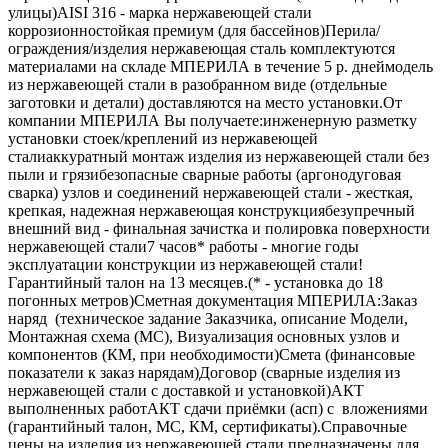
улицы)AISI 316 - марка нержавеющей стали
коррозионностойкая премиум (для бассейнов)Перила/
ограждения/изделия нержавеющая сталь комплектуются
материалами на складе МПЕРИЛА в течение 5 р. днеймодель
из нержавеющей стали в разобранном виде (отдельные
заготовки и детали) доставляются на место установки.От
компании МПЕРИЛА Вы получаете:инженерную разметку
установки стоек/креплений из нержавеющей
сталиаккуратный монтаж изделия из нержавеющей стали без
пыли и грязибезопасные сварные работы (аргонодуговая
сварка) узлов и соединений нержавеющей стали - жесткая,
крепкая, надежная нержавеющая конструкциябезупречный
внешний вид - финальная зачистка и полировка поверхности
нержавеющей стали7 часов* работы - многие годы
эксплуатации конструкции из нержавеющей стали!
Гарантийный талон на 13 месяцев.(* - установка до 18
погонных метров)Сметная документация МПЕРИЛА:Заказ
наряд (техническое задание Заказчика, описание Модели,
Монтажная схема (МС), Визуализация основных узлов и
компонентов (КМ, при необходимости)Смета (финансовые
показатели к заказ нарядам)Договор (сварные изделия из
нержавеющей стали с доставкой и установкой)АКТ
выполненных работАКТ сдачи приёмки (асп) с вложениями
(гарантийный талон, МС, КМ, сертификаты).Справочные
цены на изделия из нержавеющей стали предназначены для