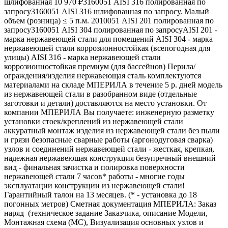
шлифованная 10 970 ₽3160051 AISI 316 полированная по
запросу3160051 AISI 316 шлифованная по запросу. Малый
объем (розница) ≤ 5 п.м. 2010051 AISI 201 полированная по
запросу3160051 AISI 304 полированная по запросуAISI 201 -
марка нержавеющей стали для помещений AISI 304 - марка
нержавеющей стали коррозионностойкая (всепогодная для
улицы) AISI 316 - марка нержавеющей стали
коррозионностойкая премиум (для бассейнов) Перила/
ограждения/изделия нержавеющая сталь комплектуются
материалами на складе МПЕРИЛА в течение 5 р. дней модель
из нержавеющей стали в разобранном виде (отдельные
заготовки и детали) доставляются на место установки. От
компании МПЕРИЛА Вы получаете: инженерную разметку
установки стоек/креплений из нержавеющей стали
аккуратный монтаж изделия из нержавеющей стали без пыли
и грязи безопасные сварные работы (аргонодуговая сварка)
узлов и соединений нержавеющей стали - жесткая, крепкая,
надежная нержавеющая конструкция безупречный внешний
вид - финальная зачистка и полировка поверхности
нержавеющей стали 7 часов* работы - многие годы
эксплуатации конструкции из нержавеющей стали!
Гарантийный талон на 13 месяцев. (* - установка до 18
погонных метров) Сметная документация МПЕРИЛА: Заказ
наряд (техническое задание Заказчика, описание Модели,
Монтажная схема (МС), Визуализация основных узлов и