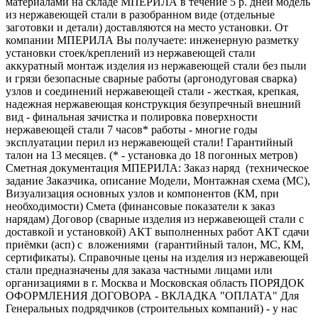
материалами на складе МПЕРИЛА в течение 5 р. дней модель
из нержавеющей стали в разобранном виде (отдельные
заготовки и детали) доставляются на место установки. От
компании МПЕРИЛА Вы получаете: инженерную разметку
установки стоек/креплений из нержавеющей стали
аккуратный монтаж изделия из нержавеющей стали без пыли
и грязи безопасные сварные работы (аргонодуговая сварка)
узлов и соединений нержавеющей стали - жесткая, крепкая,
надежная нержавеющая конструкция безупречный внешний
вид - финальная зачистка и полировка поверхности
нержавеющей стали 7 часов* работы - многие годы
эксплуатации перил из нержавеющей стали! Гарантийный
талон на 13 месяцев. (* - установка до 18 погонных метров)
Сметная документация МПЕРИЛА: Заказ наряд (техническое
задание Заказчика, описание Модели, Монтажная схема (МС),
Визуализация основных узлов и компонентов (КМ, при
необходимости) Смета (финансовые показатели к заказ
нарядам) Договор (сварные изделия из нержавеющей стали с
доставкой и установкой) АКТ выполненных работ АКТ сдачи
приёмки (асп) с вложениями (гарантийный талон, МС, КМ,
сертификаты). Справочные цены на изделия из нержавеющей
стали предназначены для заказа частными лицами или
организациями в г. Москва и Московская область ПОРЯДОК
ОФОРМЛЕНИЯ ДОГОВОРА - ВКЛАДКА "ОПЛАТА" Для
Генеральных подрядчиков (строительных компаний) - у нас