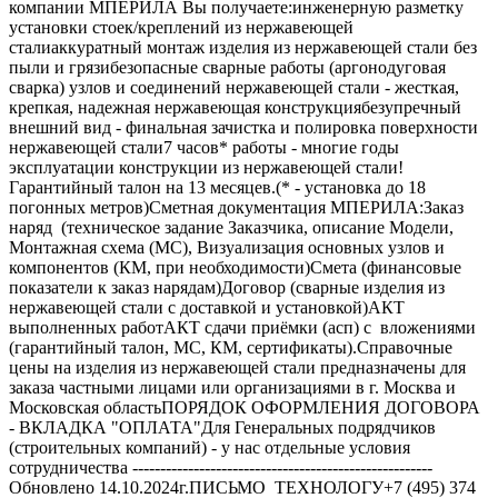
компании МПЕРИЛА Вы получаете:инженерную разметку
установки стоек/креплений из нержавеющей
сталиаккуратный монтаж изделия из нержавеющей стали без
пыли и грязибезопасные сварные работы (аргонодуговая
сварка) узлов и соединений нержавеющей стали - жесткая,
крепкая, надежная нержавеющая конструкциябезупречный
внешний вид - финальная зачистка и полировка поверхности
нержавеющей стали7 часов* работы - многие годы
эксплуатации конструкции из нержавеющей стали!
Гарантийный талон на 13 месяцев.(* - установка до 18
погонных метров)Сметная документация МПЕРИЛА:Заказ
наряд (техническое задание Заказчика, описание Модели,
Монтажная схема (МС), Визуализация основных узлов и
компонентов (КМ, при необходимости)Смета (финансовые
показатели к заказ нарядам)Договор (сварные изделия из
нержавеющей стали с доставкой и установкой)АКТ
выполненных работАКТ сдачи приёмки (асп) с вложениями
(гарантийный талон, МС, КМ, сертификаты).Справочные
цены на изделия из нержавеющей стали предназначены для
заказа частными лицами или организациями в г. Москва и
Московская областьПОРЯДОК ОФОРМЛЕНИЯ ДОГОВОРА
- ВКЛАДКА "ОПЛАТА"Для Генеральных подрядчиков
(строительных компаний) - у нас отдельные условия
сотрудничества ------------------------------------------------------
Обновлено 14.10.2024г.ПИСЬМО ТЕХНОЛОГУ+7 (495) 374