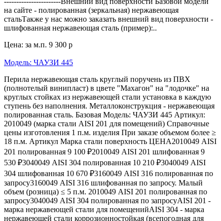
-----------------------Внешний вид поверхности Базовой модели
на сайте - полированная (зеркальная) нержавеющая
стальТакже у нас можно заказать внешний вид поверхности -
шлифованная нержавеющая сталь (пример):..
Цена: за м.п.
9 300 р
Модель: ЧАУЗИ 445
Перила нержавеющая сталь круглый поручень из ПВХ
(полнотелый винипласт) в цвете "Махагон" на "лодочке" на
круглых стойках из нержавеющей стали установка в каждую
ступень без наполнения. Металлоконструкция - нержавеющая
полированная сталь. Базовая Модель: ЧАУЗИ 445 Артикул:
2010049 (марка стали AISI 201 для помещений) Справочные
цены изготовления 1 п.м. изделия При заказе объемом более ≥
18 п.м. Артикул Марка стали поверхность ЦЕНА2010049 AISI
201 полированная 9 100 ₽2010049 AISI 201 шлифованная 9
530 ₽3040049 AISI 304 полированная 10 210 ₽3040049 AISI
304 шлифованная 10 670 ₽3160049 AISI 316 полированная по
запросу3160049 AISI 316 шлифованная по запросу. Малый
объем (розница) ≤ 5 п.м. 2010049 AISI 201 полированная по
запросу3040049 AISI 304 полированная по запросуAISI 201 -
марка нержавеющей стали для помещенийAISI 304 - марка
нержавеющей стали коррозионностойкая (всепогодная для