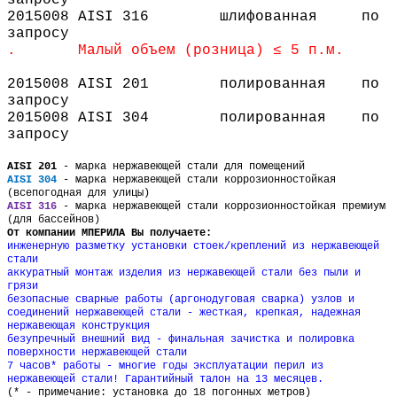
2015008
AISI 316
шлифованная
по
запросу
.
Малый объем (розница) ≤ 5 п.м.
2015008
AISI 201
полированная
по
запросу
2015008
AISI 304
полированная
по
запросу
AISI 201
- марка нержавеющей стали для помещений
AISI 304
- марка нержавеющей стали коррозионностойкая
(всепогодная для улицы)
AISI 316
- марка нержавеющей стали коррозионностойкая премиум
(для бассейнов)
От компании МПЕРИЛА Вы получаете:
инженерную разметку установки стоек
/
креплений из нержавеющей
стали
аккуратный монтаж изделия из нержавеющей стали без пыли и
грязи
безопасные сварные работы (аргонодуговая сварка) узлов и
соединений нержавеющей стали - жесткая, крепкая, надежная
нержавеющая конструкция
безупречный внешний вид - финальная зачистка и полировка
поверхности нержавеющей стали
7 часов* работы - многие годы эксплуатации перил из
нержавеющей стали! Гарантийный талон на 13 месяцев.
(* - примечание: установка до 18 погонных метров)