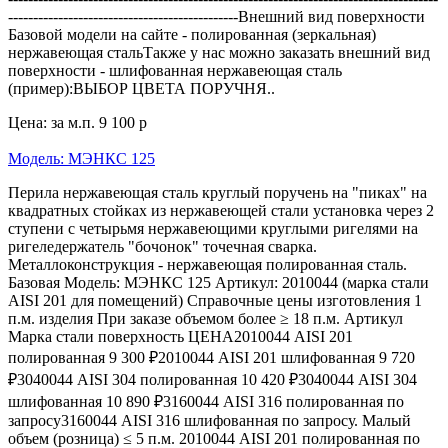
----------------------------------------------Внешний вид поверхности
Базовой модели на сайте - полированная (зеркальная)
нержавеющая стальТакже у нас можно заказать внешний вид
поверхности - шлифованная нержавеющая сталь
(пример):ВЫБОР ЦВЕТА ПОРУЧНЯ..
Цена: за м.п.
9 100 р
Модель: МЭНКС 125
Перила нержавеющая сталь круглый поручень на "пиках" на
квадратных стойках из нержавеющей стали установка через 2
ступени с четырьмя нержавеющими круглыми ригелями на
ригеледержатель "бочонок" точечная сварка.
Металлоконструкция - нержавеющая полированная сталь.
Базовая Модель: МЭНКС 125 Артикул: 2010044 (марка стали
AISI 201 для помещений) Справочные цены изготовления 1
п.м. изделия При заказе объемом более ≥ 18 п.м. Артикул
Марка стали поверхность ЦЕНА2010044 AISI 201
полированная 9 300 ₽2010044 AISI 201 шлифованная 9 720
₽3040044 AISI 304 полированная 10 420 ₽3040044 AISI 304
шлифованная 10 890 ₽3160044 AISI 316 полированная по
запросу3160044 AISI 316 шлифованная по запросу. Малый
объем (розница) ≤ 5 п.м. 2010044 AISI 201 полированная по