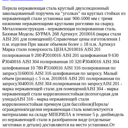
Перила нержавеющая сталь круглый двухсекционный
закольцованный поручень на "уголках" на круглых стойках из
нержавеющей стали установка шаг 900-1000 мм с тремя
нижними нержавеющими круглыми ригелями на сварку.
Металлоконструкция - нержавеющая полированная сталь.
Базовая Модель: БУРМА 268 Артикул: 2010016 (марка стали
AISI 201 для помещений) Справочные цены изготовления 1
п.м. изделия При заказе объемом более ≥ 18 п.м. Артикул
Марка стали поверхность ЦЕНА2010016 AISI 201
полированная 9 200 ₽2010016 AISI 201 шлифованная 9 630
₽3040016 AISI 304 полированная 10 320 ₽3040016 AISI 304
шлифованная 10 780 ₽3160016 AISI 316 полированная по
запросу3160016 AISI 316 шлифованная по запросу. Малый
объем (розница) ≤ 5 п.м. 2010016 AISI 201 полированная по
запросу3040016 AISI 304 полированная по запросуAISI 201 -
марка нержавеющей стали для помещенийAISI 304 - марка
нержавеющей стали коррозионностойкая (всепогодная для
улицы)AISI 316 - марка нержавеющей стали
коррозионностойкая премиум (для бассейнов)Перила/
ограждения/изделия нержавеющая сталь комплектуются
материалами на складе МПЕРИЛА в течение 5 р. днеймодель
из нержавеющей стали в разобранном виде (отдельные
заготовки и детали) доставляются на место установки.От