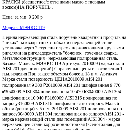
КРАСКИ (бесцветное/с оттенками масло с твердым
воском)НА ПОРУЧЕНЬ..
Цена: за м.п.
9 200 р
Модель: МЭНКС 119
Перила нержавеющая сталь поручень квадратный профиль на
"пиках" на квадратных стойках из нержавеющей стали
установка через 2 ступени с тремя нержавеющими круглыми
ригелями на ригеледержатель "бочонок" точечная сварка.
Металлоконструкция - нержавеющая полированная сталь.
Базовая Модель: МЭНКС 119 Артикул: 2010009 (марка стали
AISI 201 для помещений) Справочные цены изготовления 1
п.м. изделия При заказе объемом более ≥ 18 п.м. Артикул
Марка стали поверхность ЦЕНА2010009 AISI 201
полированная 9 300 ₽2010009 AISI 201 шлифованная 9 770
₽3040009 AISI 304 полированная 10 470 ₽3040009 AISI 304
шлифованная 10 940 ₽3160009 AISI 316 полированная по
запросу3160009 AISI 316 шлифованная по запросу. Малый
объем (розница) ≤ 5 п.м. 2010009 AISI 201 полированная по
запросу3040009 AISI 304 полированная по запросуAISI 201 -
марка нержавеющей стали для помещенийAISI 304 - марка
нержавеющей стали коррозионностойкая (всепогодная для
улицы)AISI 316 - марка нержавеющей стали