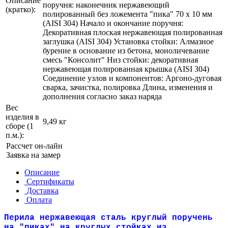
Описание
поручня: наконечник нержавеющий
(кратко):
полированный без ложемента "пика" 70 х 10 мм
(AISI 304) Начало и окончание поручня:
Декоративная плоская нержавеющая полированная
заглушка (AISI 304) Установка стойки: Алмазное
бурение в основание из бетона, моноличевание
смесь "Консолит" Низ стойки: декоративная
нержавеющая полированная крышка (AISI 304)
Соединение узлов и компонентов: Аргоно-дуговая
сварка, зачистка, полировка Длина, изменения и
дополнения согласно заказ наряда
Вес
изделия в
9,49 кг
сборе (1
п.м.):
Рассчет он-лайн
Заявка на замер
Описание
Сертификаты
Доставка
Оплата
Перила нержавеющая сталь круглый поручень
на "пиках" на круглых стойках из