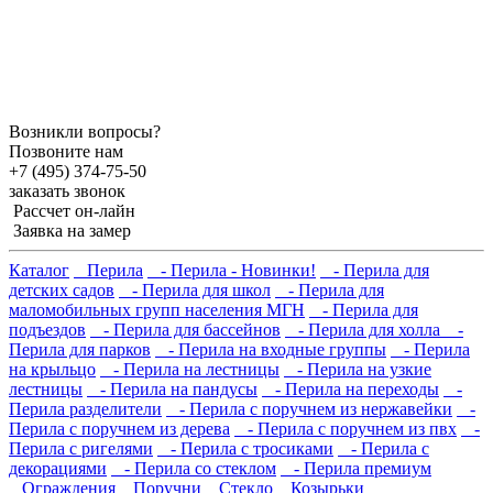
Возникли вопросы?
Позвоните нам
+7 (495) 374-75-50
заказать звонок
Рассчет он-лайн
Заявка на замер
Каталог
Перила
- Перила - Новинки!
- Перила для
детских садов
- Перила для школ
- Перила для
маломобильных групп населения МГН
- Перила для
подъездов
- Перила для бассейнов
- Перила для холла
-
Перила для парков
- Перила на входные группы
- Перила
на крыльцо
- Перила на лестницы
- Перила на узкие
лестницы
- Перила на пандусы
- Перила на переходы
-
Перила разделители
- Перила с поручнем из нержавейки
-
Перила с поручнем из дерева
- Перила с поручнем из пвх
-
Перила с ригелями
- Перила с тросиками
- Перила с
декорациями
- Перила со стеклом
- Перила премиум
Ограждения
Поручни
Стекло
Козырьки