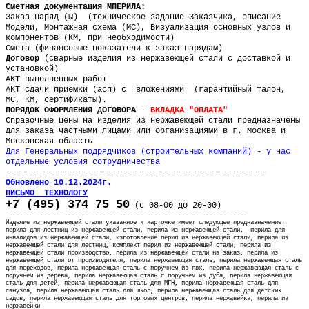
Сметная документация МПЕРИЛА:
Заказ наряд (ы) (техническое задание Заказчика, описание
Модели, Монтажная схема (МС), Визуализация основных узлов и
компонентов (КМ, при необходимости)
Смета (финансовые показатели к заказ нарядам)
Договор
(сварные изделия из нержавеющей стали с доставкой и
установкой)
АКТ выполненных работ
АКТ сдачи приёмки (асп) с вложениями (гарантийный талон,
МС, КМ, сертификаты).
ПОРЯДОК ОФОРМЛЕНИЯ ДОГОВОРА
-
ВКЛАДКА "ОПЛАТА"
Справочные цены на изделия из нержавеющей стали предназначены
для заказа частными лицами или организациями в г. Москва и
Московская область
Для Генеральных подрядчиков (строительных компаний) - у нас
отдельные условия сотрудничества
------------------------------------------------------
Обновлено 10.12.2024г.
ПИСЬМО ТЕХНОЛОГУ
+7 (495) 374 75 50
(с 08-00 до 20-00)
----------------------------------------------------------------------
Изделие из нержавеющей стали указанное к карточке имеет следующее предназначение:
перила для лестниц из нержавеющей стали, перила из нержавеющей стали, перила для
инвалидов из нержавеющей стали, изготовление перил из нержавеющей стали, перила из
нержавеющей стали для лестниц, комплект перил из нержавеющей стали, перила из
нержавеющей стали производство, перила из нержавеющей стали на заказ, перила из
нержавеющей стали от производителя,
перила нержавеющая сталь, перила нержавеющая сталь
для переходов, перила нержавеющая сталь с поручнем из пвх, перила нержавеющая сталь с
поручнем из дерева, перила нержавеющая сталь с поручнем из дуба, перила нержавеющая
сталь для детей, перила нержавеющая сталь для МГН, перила нержавеющая сталь для
санузла, перила нержавеющая сталь для школ, перила нержавеющая сталь для детских
садов, перила нержавеющая сталь для торговых центров, перила нержавейка, перила из
нержавейки