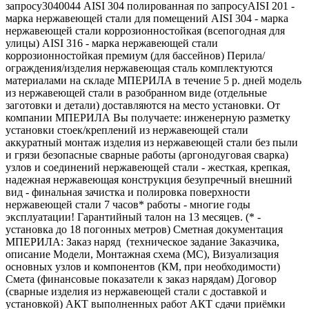
запросу3040044 AISI 304 полированная по запросуAISI 201 -
марка нержавеющей стали для помещений AISI 304 - марка
нержавеющей стали коррозионностойкая (всепогодная для
улицы) AISI 316 - марка нержавеющей стали
коррозионностойкая премиум (для бассейнов) Перила/
ограждения/изделия нержавеющая сталь комплектуются
материалами на складе МПЕРИЛА в течение 5 р. дней модель
из нержавеющей стали в разобранном виде (отдельные
заготовки и детали) доставляются на место установки. От
компании МПЕРИЛА Вы получаете: инженерную разметку
установки стоек/креплений из нержавеющей стали
аккуратный монтаж изделия из нержавеющей стали без пыли
и грязи безопасные сварные работы (аргонодуговая сварка)
узлов и соединений нержавеющей стали - жесткая, крепкая,
надежная нержавеющая конструкция безупречный внешний
вид - финальная зачистка и полировка поверхности
нержавеющей стали 7 часов* работы - многие годы
эксплуатации! Гарантийный талон на 13 месяцев. (* -
установка до 18 погонных метров) Сметная документация
МПЕРИЛА: Заказ наряд (техническое задание Заказчика,
описание Модели, Монтажная схема (МС), Визуализация
основных узлов и компонентов (КМ, при необходимости)
Смета (финансовые показатели к заказ нарядам) Договор
(сварные изделия из нержавеющей стали с доставкой и
установкой) АКТ выполненных работ АКТ сдачи приёмки