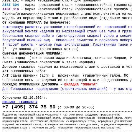
AISI 201
- марка нержавеющей стали для помещений
AISI 304
- марка нержавеющей стали коррозионностойкая (всепогод
AISI 316
- марка нержавеющей стали коррозионностойкая премиум (
Перила/ограждения
/
изделия нержавеющая сталь комплектуются мате
модель из нержавеющей стали в разобранном виде (отдельные заго
От компании МПЕРИЛА Вы получаете:
инженерную разметку установки стоек
/
креплений из нержавеющей с
аккуратный монтаж изделия из нержавеющей стали без пыли и гряз
безопасные сварные работы (аргонодуговая сварка) узлов и соеди
безупречный внешний вид - финальная зачистка и полировка повер
7 часов* работы - многие годы эксплуатации! Гарантийный талон 
(* - установка до 18 погонных метров)
Сметная документация МПЕРИЛА:
Заказ наряд (техническое задание Заказчика, описание Модели, М
Смета (финансовые показатели к заказ нарядам)
Договор
(сварные изделия из нержавеющей стали с доставкой и ус
АКТ выполненных работ
АКТ сдачи приёмки (асп) с вложениями (гарантийный талон, МС, 
Справочные цены на изделия из нержавеющей стали предназначены 
ПОРЯДОК ОФОРМЛЕНИЯ ДОГОВОРА
-
ВКЛАДКА "ОПЛАТА"
Для Генеральных подрядчиков (строительных компаний) - у нас от
--------------------------------------------------------------
Обновлено 02.10.2024г.
ПИСЬМО ТЕХНОЛОГУ
+7 (495) 374 75 50
(с 08-00 до 20-00)
----------------------------------------------------------------------------------------
Изделие из нержавеющей стали указанное к карточке имеет следующее предназначение:
ограждение пандуса из нержавеющей стали, ограждение лестницы из нержавеющей стали,
лестн
нержавеющей стали, изготовление ограждений из нержавеющей стали
,
ограждения для магазино
поручней нержавеющей стали, ограждения нержавеющая сталь для школ, ограждения нержавеюща
нержавеющая сталь
с поручнем из дуба,
ограждения нержавеющая сталь
нестандартное,
-
---------------------------------------------------------------------------------------