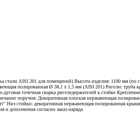
а стали AISI 201 для помещений) Высота изделия: 1100 мм (по 
жавеющая полированная Ø 38,1 х 1,5 мм (AISI 201) Ригели: труба 
но-дуговая точечная сварка ригеледержателей к стойке Крепле
кончание поручня: Декоративная плоская нержавеющая полирован
ит" Низ стойки: декоративная нержавеющая полированная крышк
ия и дополнения согласно заказ наряда