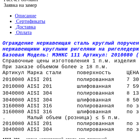
Заявка на замер
Описание
Сертификаты
Доставка
Оплата
Ограждение нержавеющая сталь круглый поручен
нержавеющими круглыми ригелями на ригеледерж
Базовая Модель: МЭНКС 111 Артикул: 2010080 
Справочные цены изготовления 1 п.м. изделия
При заказе объемом более ≥ 18 п.м.
Артикул
Марка стали
поверхность
ЦЕНА
2010080
AISI 201
полированная
7 30
2010080
AISI 201
шлифованная
7 59
3040080
AISI 304
полированная
8 13
3040080
AISI 304
шлифованная
8 50
3160080
AISI 316
полированная
по з
3160080
AISI 316
шлифованная
по з
.
Малый объем (розница) ≤ 5 п.м.
2010080
AISI 201
полированная
по з
3040080
AISI 304
полированная
по з