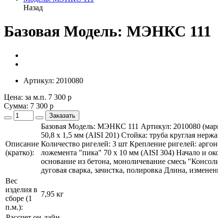
Назад
Базовая Модель: МЭНКС 111
Артикул:
2010080
Цена: за м.п.
7 300 р
Сумма:
7 300 р
Заказать
Базовая Модель: МЭНКС 111 Артикул: 2010080 (марк
50,8 х 1,5 мм (AISI 201) Стойка: труба круглая нер
Описание
Количество ригелей: 3 шт Крепление ригелей: арго
(кратко):
ложемента "пика" 70 х 10 мм (AISI 304) Начало и о
основание из бетона, моноличевание смесь "Консол
дуговая сварка, зачистка, полировка Длина, изменен
Вес
изделия в
7,95 кг
сборе (1
п.м.):
Рассчет он-лайн