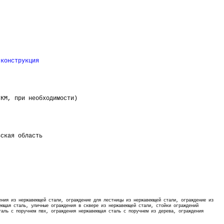
 конструкция
КМ, при необходимости)
вская область
ения из нержавеющей стали, ограждение для лестницы из нержавеющей стали, ограждение из
еющая сталь, уличные ограждения в сквере из нержавеющей стали, стойки ограждений
таль
с поручнем пвх,
ограждения нержавеющая сталь
с поручнем из дерева,
ограждения