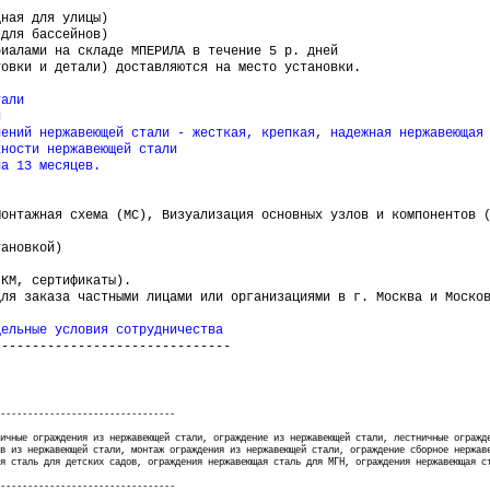
ная для улицы)
для бассейнов)
риалами на складе МПЕРИЛА в течение 5 р. дней
товки и детали) доставляются на место установки.
тали
и
нений нержавеющей стали - жесткая, крепкая, надежная нержавеющая
хности нержавеющей стали
на 13 месяцев.
онтажная схема (МС), Визуализация основных узлов и компонентов (
тановкой)
КМ, сертификаты).
для заказа частными лицами или организациями в г. Москва и Моско
дельные условия сотрудничества
-------------------------------
--------------------------------
ичные ограждения из нержавеющей стали
,
ограждение из нержавеющей стали, лестничные огражд
в из нержавеющей стали, монтаж ограждения из нержавеющей стали, ограждение сборное нержав
я сталь
для детских садов,
ограждения нержавеющая сталь
для МГН,
ограждения нержавеющая с
--------------------------------