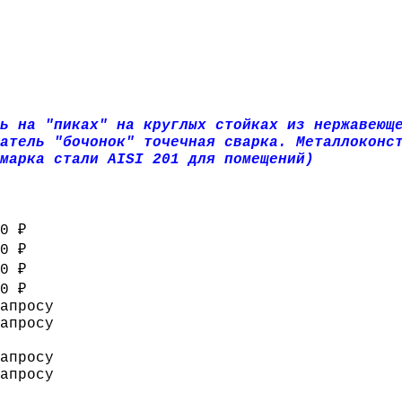
ь на "пиках" на круглых стойках из нержавеющ
атель "бочонок" точечная сварка. Металлоконс
(марка стали AISI 201 для помещений)
0 ₽
0 ₽
0 ₽
0 ₽
апросу
апросу
апросу
апросу